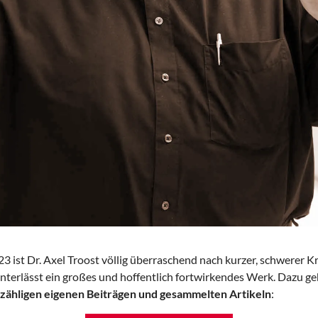
3 ist Dr. Axel Troost völlig überraschend nach kurzer, schwerer K
interlässt ein großes und hoffentlich fortwirkendes Werk. Dazu ge
nzähligen eigenen Beiträgen und gesammelten Artikeln
: