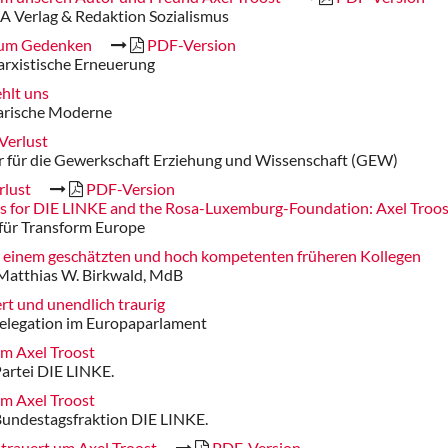
A Verlag & Redaktion Sozialismus
zum Gedenken
PDF-Version
arxistische Erneuerung
ehlt uns
darische Moderne
Verlust
r für die Gewerkschaft Erziehung und Wissenschaft (GEW)
rlust
PDF-Version
oss for DIE LINKE and the Rosa-Luxemburg-Foundation: Axel Troo
 für Transform Europe
 einem geschätzten und hoch kompetenten früheren Kollegen
Matthias W. Birkwald, MdB
ert und unendlich traurig
elegation im Europaparlament
um Axel Troost
artei DIE LINKE.
um Axel Troost
Bundestagsfraktion DIE LINKE.
 trauert um Axel Troost
PDF-Version