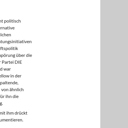
t politisch
ernative
lichen
tungsinitiativen
tspolitik
mpörung über die
 Partei DIE
nd war
llow in der
paltende,
 von ähnlich
r ihn die
g.
mit ihm drückt
kumentieren.