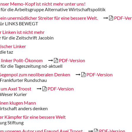
unser Memo-Kopf ist nicht mehr unter uns!
 für die Arbeitsgruppe Alternative Wirtschaftspolitik
 ein unermüdlicher Streiter für eine bessere Welt.
PDF-Ver
 für LINKS BEWEGT
r Linken ist nicht mehr
für die Zeitschrift Jacobin
ischer Linker
die taz
 linker Polit-Ökonom
PDF-Version
 für die Tageszeitung nd-aktuell
 Gegenpol zum neoliberalen Denken
PDF-Version
 Frankfurter Rundschau
 um Axel Troost
PDF-Version
 Weser Kurier
einen klugen Mann
irtschaft anders denken
ger Kämpfer für eine bessere Welt
rg Stiftung
um unseren Autor und Freund Axel Troost
PDF-Version