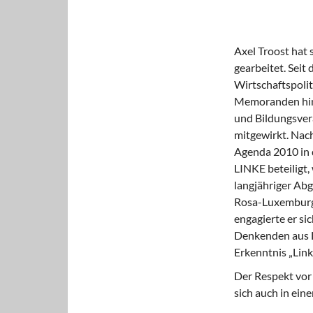
Axel Troost hat
gearbeitet. Seit
Wirtschaftspoli
Memoranden hina
und Bildungsver
mitgewirkt. Nac
Agenda 2010 in 
LINKE beteiligt,
langjähriger Abg
Rosa-Luxemburg-
engagierte er si
Denkenden aus L
Erkenntnis „Link
Der Respekt vor
sich auch in ein