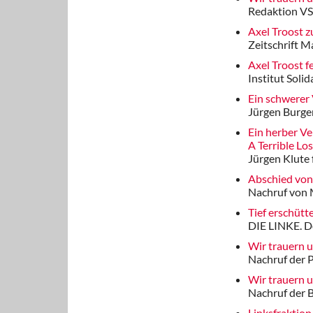
Redaktion VS
Axel Troost 
Zeitschrift M
Axel Troost f
Institut Soli
Ein schwerer 
Jürgen Burge
Ein herber Ve
A Terrible L
Jürgen Klute
Abschied von
Nachruf von 
Tief erschütt
DIE LINKE. D
Wir trauern 
Nachruf der P
Wir trauern 
Nachruf der 
Linksfraktion