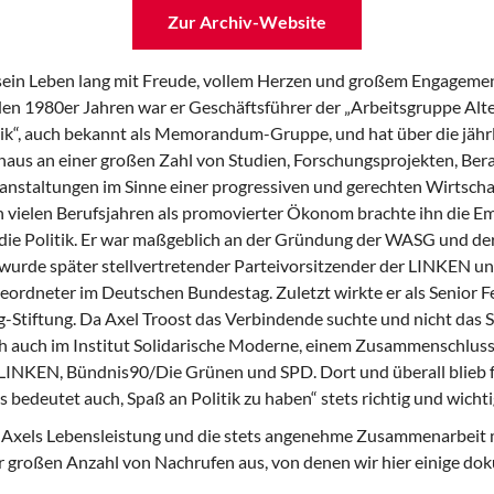
Zur Archiv-Website
 sein Leben lang mit Freude, vollem Herzen und großem Engagemen
 den 1980er Jahren war er Geschäftsführer der „Arbeitsgruppe Alt
tik“, auch bekannt als Memorandum-Gruppe, und hat über die jähr
us an einer großen Zahl von Studien, Forschungsprojekten, Bera
anstaltungen im Sinne einer progressiven und gerechten Wirtschaf
h vielen Berufsjahren als promovierter Ökonom brachte ihn die E
die Politik. Er war maßgeblich an der Gründung der WASG und der
 wurde später stellvertretender Parteivorsitzender der LINKEN u
eordneter im Deutschen Bundestag. Zuletzt wirkte er als Senior Fe
Stiftung. Da Axel Troost das Verbindende suchte und nicht das S
ch auch im Institut Solidarische Moderne, einem Zusammenschluss
INKEN, Bündnis90/Die Grünen und SPD. Dort und überall blieb fü
s bedeutet auch, Spaß an Politik zu haben“ stets richtig und wichti
 Axels Lebensleistung und die stets angenehme Zusammenarbeit 
er großen Anzahl von Nachrufen aus, von denen wir hier einige do